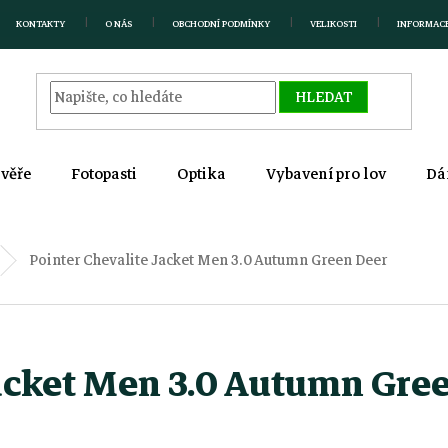
KONTAKTY
O NÁS
OBCHODNÍ PODMÍNKY
VELIKOSTI
INFORMAC
HLEDAT
zvěře
Fotopasti
Optika
Vybavení pro lov
Dá
Pointer Chevalite Jacket Men 3.0 Autumn Green Deer
acket Men 3.0 Autumn Gre