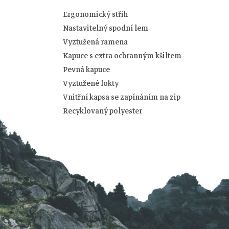
Ergonomický střih
Nastavitelný spodní lem
Vyztužená ramena
Kapuce s extra ochranným kšiltem
Pevná kapuce
Z
Vyztužené lokty
á
Vnitřní kapsa se zapínáním na zip
Recyklovaný polyester
p
a
t
í