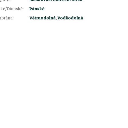
ské/Dámské
:
Pánské
brána
:
Větruodolná
,
Voděodolná