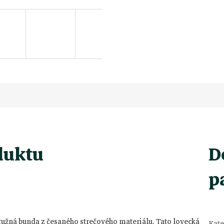
duktu
D
p
 pružná bunda z česaného strečového materiálu. Tato lovecká
Kate