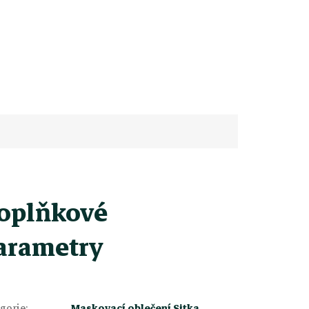
oplňkové
arametry
gorie
:
Maskovací oblečení Sitka