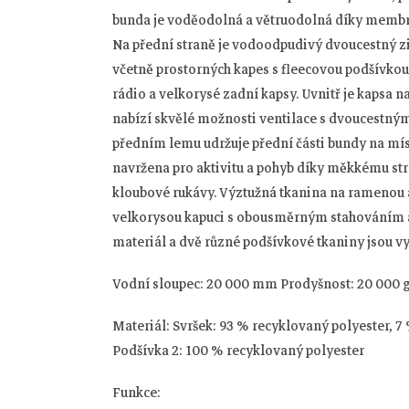
bunda je voděodolná a větruodolná díky membrán
Na přední straně je vodoodpudivý dvoucestný zi
včetně prostorných kapes s fleecovou podšívkou
rádio a velkorysé zadní kapsy. Uvnitř je kapsa n
nabízí skvělé možnosti ventilace s dvoucestný
předním lemu udržuje přední části bundy na místě
navržena pro aktivitu a pohyb díky měkkému st
kloubové rukávy. Výztužná tkanina na ramenou a
velkorysou kapuci s obousměrným stahováním a 
materiál a dvě různé podšívkové tkaniny jsou v
Vodní sloupec: 20 000 mm Prodyšnost: 20 000
Materiál: Svršek: 93 % recyklovaný polyester, 7
Podšívka 2: 100 % recyklovaný polyester
Funkce: