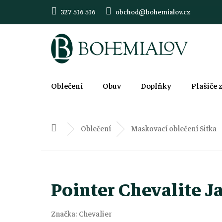
Přejít
327 516 516
obchod@bohemialov.cz
na
obsah
Oblečení
Obuv
Doplňky
Plašiče 
Oblečení
Maskovací oblečení Sitka
Domů
Pointer Chevalite J
Značka:
Chevalier