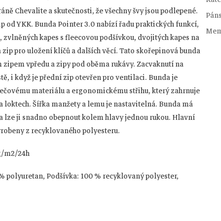
ě Chevalite a skutečnosti, že všechny švy jsou podlepené.
Pán
p od YKK. Bunda Pointer 3.0 nabízí řadu praktických funkcí,
Mem
, zvlněných kapes s fleecovou podšívkou, dvojitých kapes na
a zip pro uložení klíčů a dalších věcí. Tato skořepinová bunda
m zipem vpředu a zipy pod oběma rukávy. Zacvaknutí na
, i když je přední zip otevřen pro ventilaci. Bunda je
rečovému materiálu a ergonomickému střihu, který zahrnuje
 loktech. Šířka manžety a lemu je nastavitelná. Bunda má
lze ji snadno obepnout kolem hlavy jednou rukou. Hlavní
yrobeny z recyklovaného polyesteru.
 g/m2/24h
 % polyuretan, Podšívka: 100 % recyklovaný polyester,