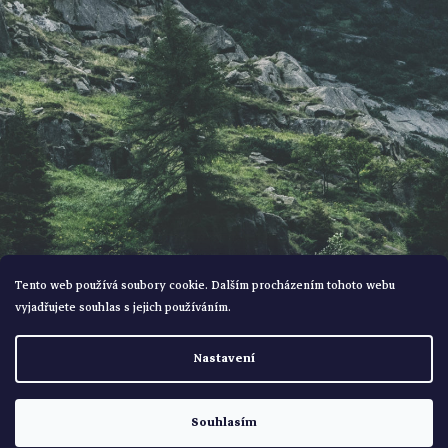
í
Tento web používá soubory cookie. Dalším procházením tohoto webu
vyjadřujete souhlas s jejich používáním.
Vytvořil Shoptet
Nastavení
Copyright 2026
Bohemialov
. Všechna práva vyhrazena.
Souhlasím