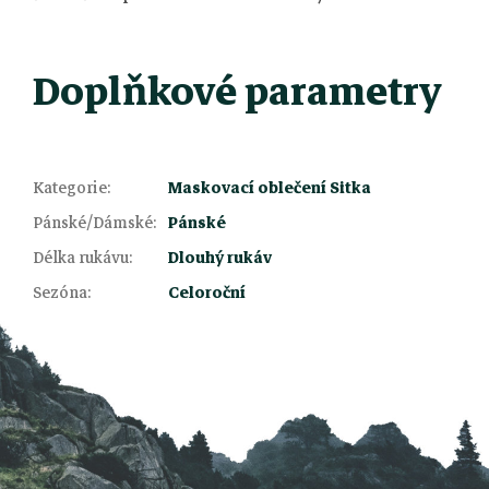
Doplňkové parametry
Kategorie
:
Maskovací oblečení Sitka
Pánské/Dámské
:
Pánské
Z
Délka rukávu
:
Dlouhý rukáv
Sezóna
:
Celoroční
á
p
a
t