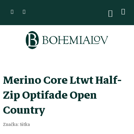
Přejít
na
NÁKUPN
KOŠÍK
obsah
Merino Core Ltwt Half-
Zip Optifade Open
Country
Značka:
Sitka