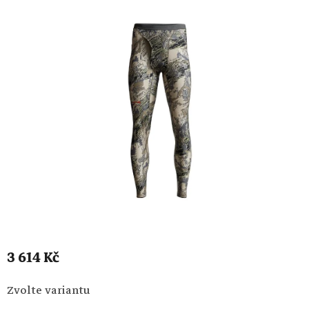
3 614 Kč
Měrná
Zvolte variantu
cena: