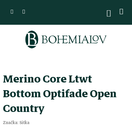
Přejít
na
NÁKUPN
KOŠÍK
obsah
Merino Core Ltwt
Bottom Optifade Open
Country
Značka:
Sitka