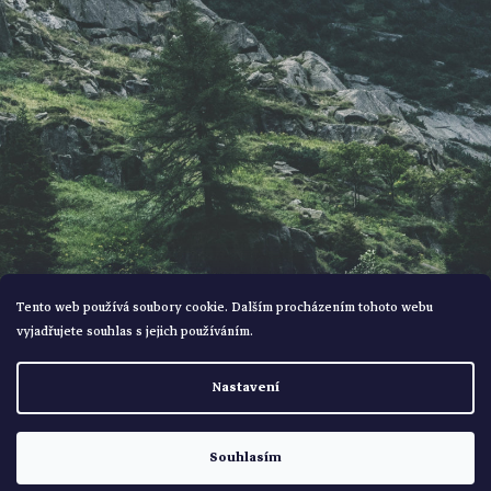
í
Tento web používá soubory cookie. Dalším procházením tohoto webu
vyjadřujete souhlas s jejich používáním.
Vytvořil Shoptet
Nastavení
Copyright 2026
Bohemialov
. Všechna práva vyhrazena.
Souhlasím