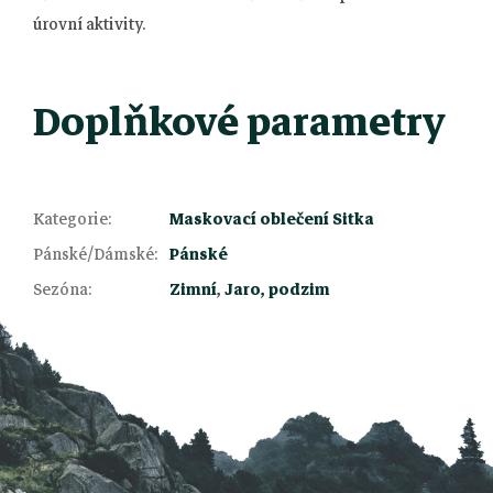
úrovní aktivity.
Doplňkové parametry
Kategorie
:
Maskovací oblečení Sitka
Z
Pánské/Dámské
:
Pánské
Sezóna
:
Zimní
,
Jaro, podzim
á
p
a
t