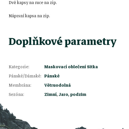
Dvě kapsy na ruce na zip.
Náprsní kapsa na zip.
Doplňkové parametry
Kategorie
:
Maskovací oblečení Sitka
Pánské/Dámské
:
Pánské
Z
Membrána
:
Větruodolná
Sezóna
:
Zimní
,
Jaro, podzim
á
p