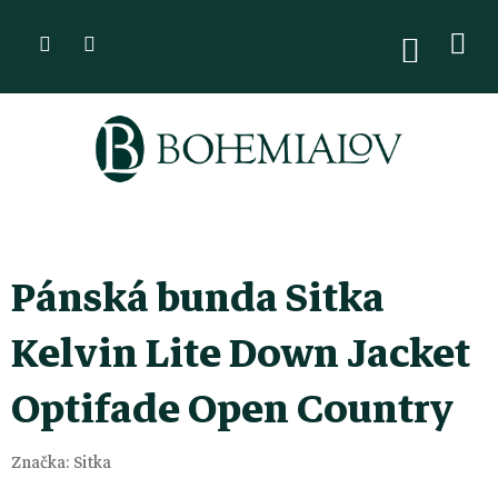
Přejít
na
NÁKUPN
KOŠÍK
obsah
Pánská bunda Sitka
Kelvin Lite Down Jacket
Optifade Open Country
Značka:
Sitka