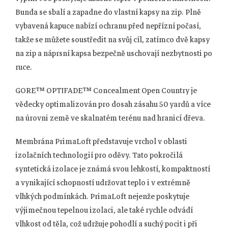
Bunda se sbalí a zapadne do vlastní kapsy na zip. Plně
vybavená kapuce nabízí ochranu před nepřízní počasí,
takže se můžete soustředit na svůj cíl, zatímco dvě kapsy
na zip a náprsní kapsa bezpečně uschovají nezbytnosti po
ruce.
GORE™ OPTIFADE™ Concealment Open Country je
vědecky optimalizován pro dosah zásahu 50 yardů a více
na úrovni země ve skalnatém terénu nad hranicí dřeva.
Membrána PrimaLoft představuje vrchol v oblasti
izolačních technologií pro oděvy. Tato pokročilá
syntetická izolace je známá svou lehkostí, kompaktností
a vynikající schopností udržovat teplo i v extrémně
vlhkých podmínkách. PrimaLoft nejenže poskytuje
výjimečnou tepelnou izolaci, ale také rychle odvádí
vlhkost od těla, což udržuje pohodlí a suchý pocit i při