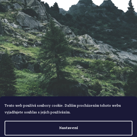
a
t
í
Tento web používá soubory cookie. Dalším procházením tohoto webu
vyjadřujete souhlas s jejich používáním.
Vytvořil Shoptet
Nastavení