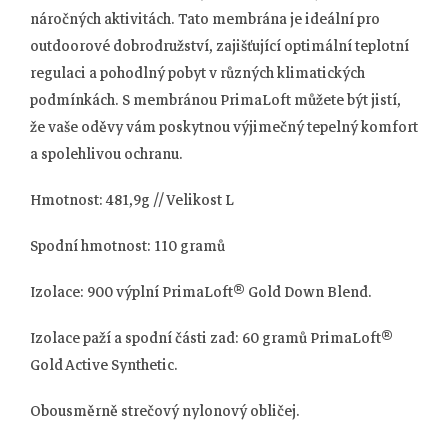
náročných aktivitách. Tato membrána je ideální pro
outdoorové dobrodružství, zajišťující optimální teplotní
regulaci a pohodlný pobyt v různých klimatických
podmínkách. S membránou PrimaLoft můžete být jistí,
že vaše oděvy vám poskytnou výjimečný tepelný komfort
a spolehlivou ochranu.
Hmotnost: 481,9g // Velikost L
Spodní hmotnost: 110 gramů
Izolace: 900 výplní PrimaLoft® Gold Down Blend.
Izolace paží a spodní části zad: 60 gramů PrimaLoft®
Gold Active Synthetic.
Obousměrně strečový nylonový obličej.