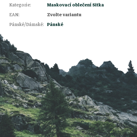
Kategorie
:
Maskovací oblečení Sitka
Z
EAN
:
Zvolte variantu
Pánské/Dámské
:
Pánské
á
p
a
t
í