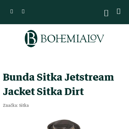
Přejít
na
NÁKUPN
KOŠÍK
obsah
Bunda Sitka Jetstream
Jacket Sitka Dirt
Značka:
Sitka