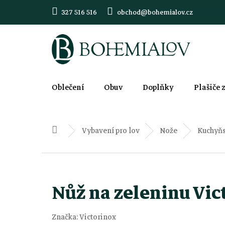
Přejít
327 516 516
obchod@bohemialov.cz
na
obsah
Oblečení
Obuv
Doplňky
Plašiče 
Vybavení pro lov
Nože
Kuchyňs
Domů
Nůž na zeleninu Vic
Značka:
Victorinox