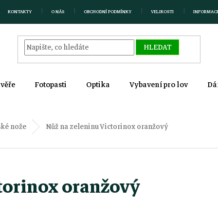
KONTAKTY
O NÁS
OBCHODNÍ PODMÍNKY
VELIKOSTI
INFORMAC
HLEDAT
zvěře
Fotopasti
Optika
Vybavení pro lov
Dá
ké nože
Nůž na zeleninu Victorinox oranžový
torinox oranžový