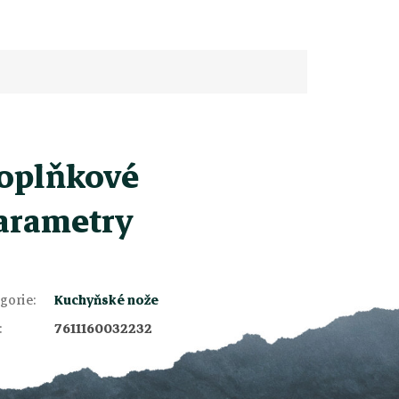
oplňkové
arametry
gorie
:
Kuchyňské nože
:
7611160032232