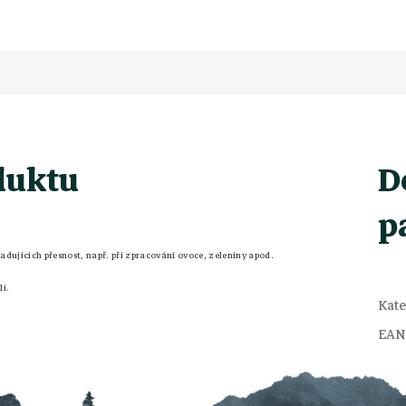
duktu
D
p
žadujících přesnost, např. při zpracování ovoce, zeleniny apod.
li.
Kate
EAN