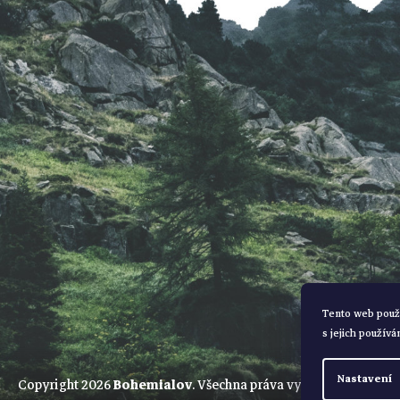
í
Tento web použ
s jejich používá
Nastavení
Copyright 2026
Bohemialov
. Všechna práva vyhrazena.