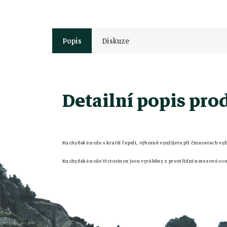
Popis
Diskuze
Detailní popis pro
Z
á
Kuchyňské nože s kratší čepelí, výborně využijete při činnostech vy
Kuchyňské nože Victorinox jsou vyráběny z prvotřídní nerezové oce
p
a
t