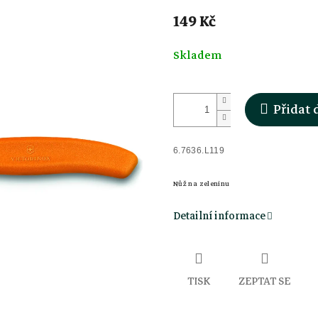
149 Kč
Měrná
Skladem
cena:
Přidat 
6.7636.L119
Nůž na zeleninu
Detailní informace
TISK
ZEPTAT SE