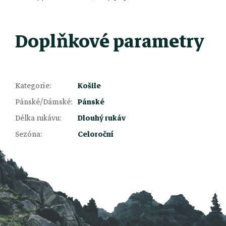
Doplňkové parametry
Kategorie
:
Košile
Pánské/Dámské
:
Pánské
Z
Délka rukávu
:
Dlouhý rukáv
Sezóna
:
Celoroční
á
p
a
t