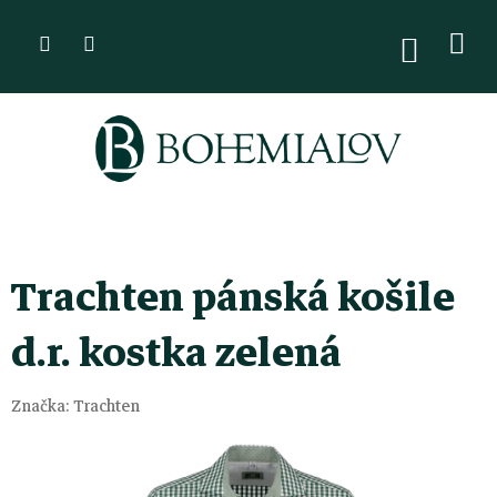
Přejít
na
NÁKUPN
KOŠÍK
obsah
Trachten pánská košile
d.r. kostka zelená
Značka:
Trachten