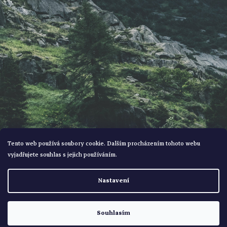
í
Tento web používá soubory cookie. Dalším procházením tohoto webu
vyjadřujete souhlas s jejich používáním.
Vytvořil Shoptet
Nastavení
Copyright 2026
Bohemialov
. Všechna práva vyhrazena.
Souhlasím