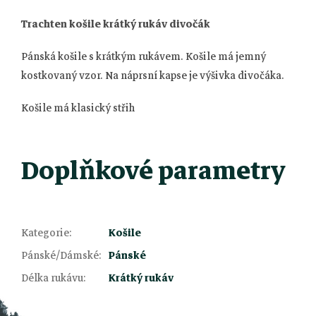
Trachten košile krátký rukáv divočák
Pánská košile s krátkým rukávem. Košile má jemný
kostkovaný vzor. Na náprsní kapse je výšivka divočáka.
Košile má klasický střih
Doplňkové parametry
Kategorie
:
Košile
Z
Pánské/Dámské
:
Pánské
Délka rukávu
:
Krátký rukáv
á