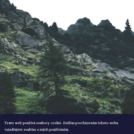
p
a
t
í
Tento web používá soubory cookie. Dalším procházením tohoto webu
vyjadřujete souhlas s jejich používáním.