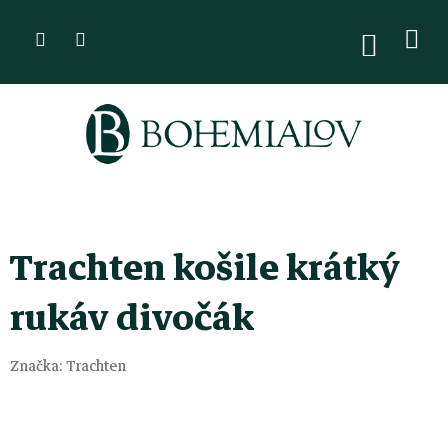
Přejít
na
NÁKUPN
KOŠÍK
obsah
Trachten košile krátký
rukáv divočák
Značka:
Trachten