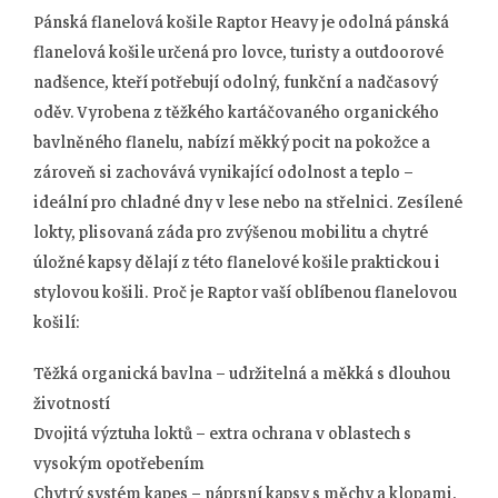
Pánská flanelová košile Raptor Heavy je odolná pánská
flanelová košile určená pro lovce, turisty a outdoorové
nadšence, kteří potřebují odolný, funkční a nadčasový
oděv. Vyrobena z těžkého kartáčovaného organického
bavlněného flanelu, nabízí měkký pocit na pokožce a
zároveň si zachovává vynikající odolnost a teplo –
ideální pro chladné dny v lese nebo na střelnici. Zesílené
lokty, plisovaná záda pro zvýšenou mobilitu a chytré
úložné kapsy dělají z této flanelové košile praktickou i
stylovou košili. Proč je Raptor vaší oblíbenou flanelovou
košilí:
Těžká organická bavlna – udržitelná a měkká s dlouhou
životností
Dvojitá výztuha loktů – extra ochrana v oblastech s
vysokým opotřebením
Chytrý systém kapes – náprsní kapsy s měchy a klopami,