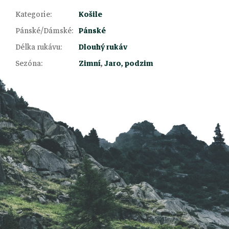
Kategorie
:
Košile
Pánské/Dámské
:
Pánské
Z
Délka rukávu
:
Dlouhý rukáv
Sezóna
:
Zimní
,
Jaro, podzim
á
p
a
t
í