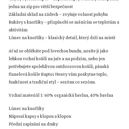
jedna na zip pro větší bezpečnost
Základní sklad na zádech – zvyšuje volnost pohybu
Rukávy s knoflíky – přizpůsobí se měnícím se teplotám a
aktivitám
Límec na knoflíky – klasický detail, který drží na místě
Ať už se oblékáte pod loveckou bundu, nosíte ji jako
lehkou vrchní košili na jaře a na podzim, nebo jen
potřebujete spolehlivou outdoorovou košili, pánská
flanelová košile Raptor Heavy vám poskytne teplo,
funkčnost a tradiční styl – sezónu co sezónu.
Vrchní materiál 1: 60% organická bavlna, 40% bavlna
Límec na knoflíky
Náprsní kapsy s klopou a klopou
Přední zapínání na druky