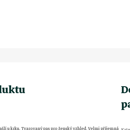
duktu
D
p
ašlí u krku. Tvarovaný pas pro ženský vzhled. Velmi příjemná
Kate