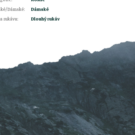
ské/Dámské
:
Dámské
a rukávu
:
Dlouhý rukáv