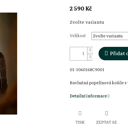
2 590 Kč
Měrná
Zvolte variantu
cena:
Velikost
Přidat 
01-1060168C9001
Bavlněná popelínová košile s 
Detailní informace
TISK
ZEPTAT SE