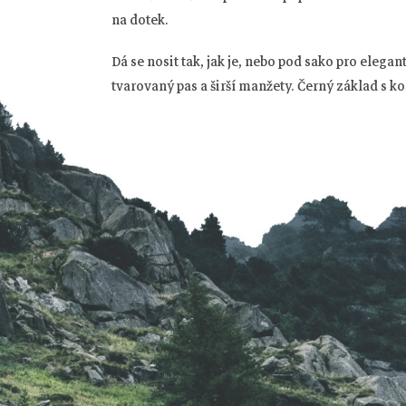
Z
na dotek.
á
Dá se nosit tak, jak je, nebo pod sako pro elegan
tvarovaný pas a širší manžety. Černý základ s 
p
a
t
í