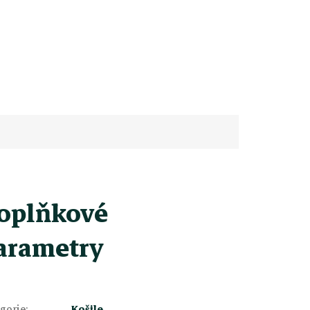
oplňkové
arametry
gorie
:
Košile