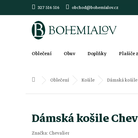
Přejít
327 516 516
obchod@bohemialov.cz
na
obsah
Oblečení
Obuv
Doplňky
Plašiče 
Oblečení
Košile
Dámská košile 
Domů
Dámská košile Cheva
Značka:
Chevalier