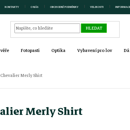
KONTAKTY
O NÁS
OBCHODNÍ PODMÍNKY
VELIKOSTI
INFORMAC
HLEDAT
zvěře
Fotopasti
Optika
Vybavení pro lov
Dá
Chevalier Merly Shirt
lier Merly Shirt