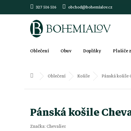
Přejít
327 516 516
obchod@bohemialov.cz
na
obsah
Oblečení
Obuv
Doplňky
Plašiče 
Oblečení
Košile
Pánská košile
Domů
Pánská košile Chev
Značka:
Chevalier