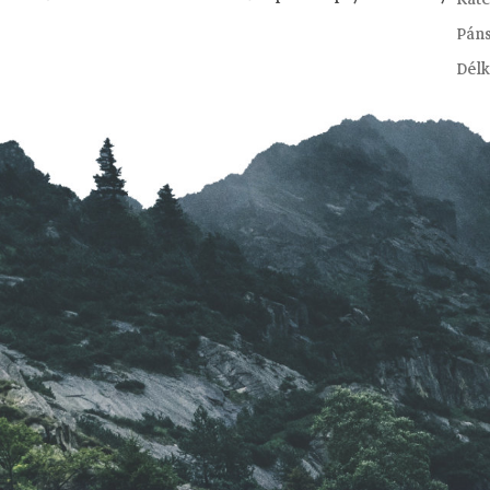
Pán
Délk