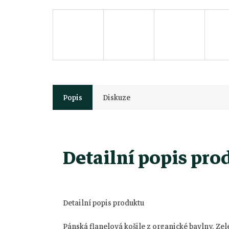
Popis
Diskuze
Detailní popis pro
Z
Detailní popis produktu
á
Pánská flanelová košile z organické bavlny. Zel