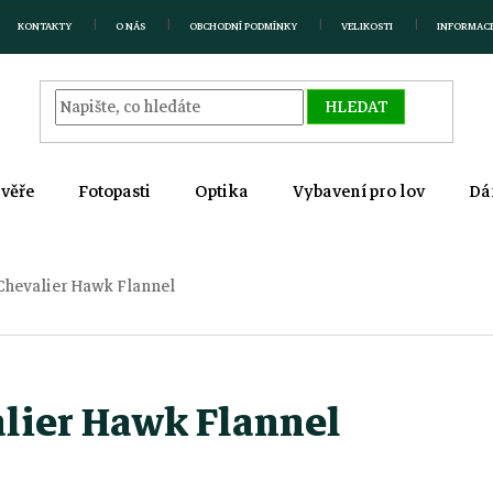
KONTAKTY
O NÁS
OBCHODNÍ PODMÍNKY
VELIKOSTI
INFORMAC
HLEDAT
zvěře
Fotopasti
Optika
Vybavení pro lov
Dá
 Chevalier Hawk Flannel
alier Hawk Flannel