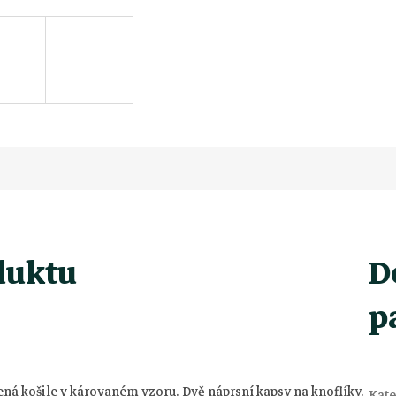
duktu
D
p
ená košile v károvaném vzoru. Dvě náprsní kapsy na knoflíky.
Kate