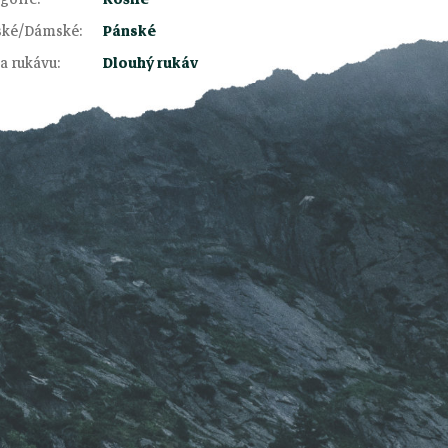
ské/Dámské
:
Pánské
a rukávu
:
Dlouhý rukáv