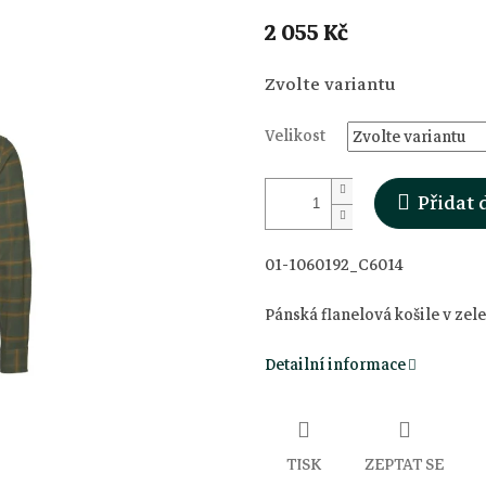
2 055 Kč
Měrná
Zvolte variantu
cena:
Velikost
Přidat 
01-1060192_C6014
Pánská flanelová košile v zel
Detailní informace
TISK
ZEPTAT SE