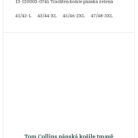
13-120003-0745 Trachten košile pánská zelená
41/42-L
43/44-XL
45/46-2XL
47/48-3XL
Tom Collins pánská košile tmavě