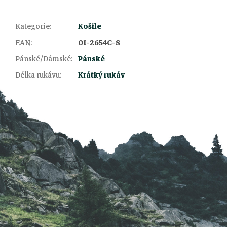
Kategorie
:
Košile
EAN
:
01-2654C-S
Z
Pánské/Dámské
:
Pánské
Délka rukávu
:
Krátký rukáv
á
p
a
t
í