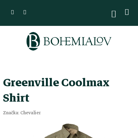
Přejít
na
NÁKUPN
KOŠÍK
obsah
Greenville Coolmax
Shirt
Značka:
Chevalier