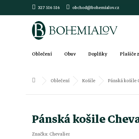
Přejít
327 516 516
obchod@bohemialov.cz
na
obsah
Oblečení
Obuv
Doplňky
Plašiče 
Oblečení
Košile
Pánská košile 
Domů
Pánská košile Cheva
Značka:
Chevalier