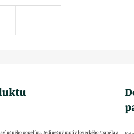
duktu
D
p
 bavlněného popelínu. Jedinečný motiv loveckého španěla a
Kate