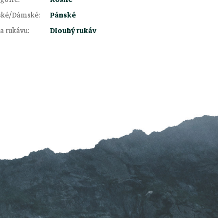
ské/Dámské
:
Pánské
a rukávu
:
Dlouhý rukáv