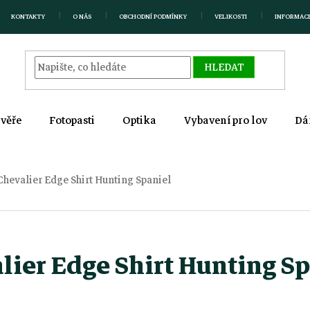
KONTAKTY
O NÁS
OBCHODNÍ PODMÍNKY
VELIKOSTI
INFORMAC
HLEDAT
zvěře
Fotopasti
Optika
Vybavení pro lov
Dá
Chevalier Edge Shirt Hunting Spaniel
lier Edge Shirt Hunting S