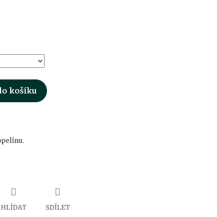
do košíku
opelínu.
HLÍDAT
SDÍLET