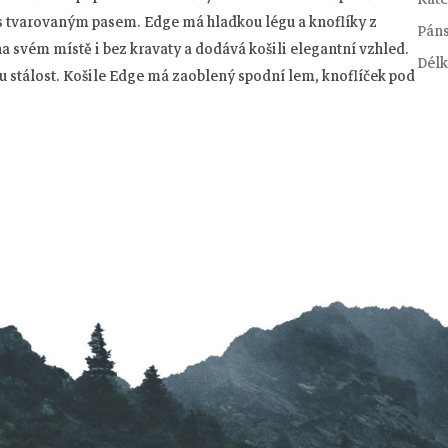
it s tvarovaným pasem. Edge má hladkou légu a knoflíky z
Pán
na svém místě i bez kravaty a dodává košili elegantní vzhled.
Délk
ou stálost. Košile Edge má zaoblený spodní lem, knoflíček pod