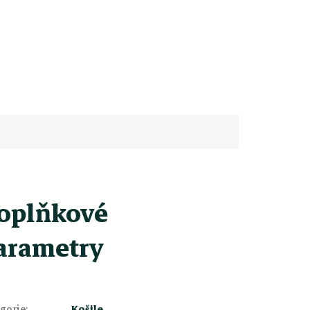
oplňkové
arametry
gorie
:
Košile