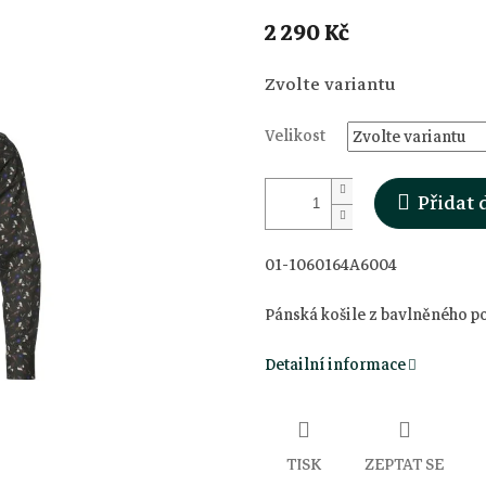
2 290 Kč
Měrná
Zvolte variantu
cena:
Velikost
Přidat 
01-1060164A6004
Pánská košile z bavlněného p
Detailní informace
TISK
ZEPTAT SE