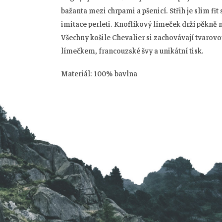
bažanta mezi chrpami a pšenicí. Střih je slim f
imitace perleti. Knoflíkový límeček drží pěkně 
Všechny košile Chevalier si zachovávají tvarov
límečkem, francouzské švy a unikátní tisk.
Z
Materiál: 100% bavlna
á
p
a
t
í