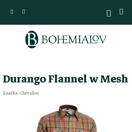
Přejít
na
NÁKUPN
KOŠÍK
obsah
Durango Flannel w Mesh
Značka:
Chevalier