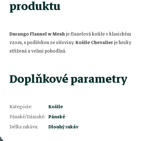
produktu
Durango Flannel w Mesh
je flanelová košile v klasickém
vzoru, s podšívkou ze síťoviny.
Košile Chevalier
je hezky
střižená a velmi pohodlná.
Doplňkové parametry
Kategorie
:
Košile
Z
Pánské/Dámské
:
Pánské
Délka rukávu
:
Dlouhý rukáv
á