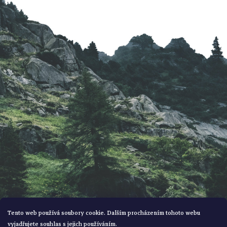
p
a
t
í
Tento web používá soubory cookie. Dalším procházením tohoto webu
vyjadřujete souhlas s jejich používáním.