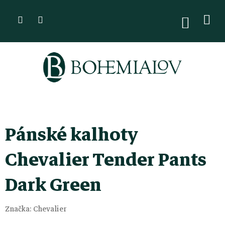
Přejít
na
NÁKUPN
KOŠÍK
obsah
Pánské kalhoty
Chevalier Tender Pants
Dark Green
Značka:
Chevalier