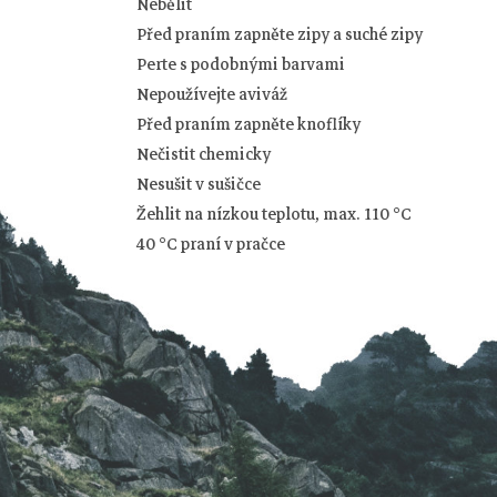
Nebělit
Před praním zapněte zipy a suché zipy
Perte s podobnými barvami
Nepoužívejte aviváž
Z
Před praním zapněte knoflíky
Nečistit chemicky
á
Nesušit v sušičce
Žehlit na nízkou teplotu, max. 110 °C
p
40 °C praní v pračce
a
t
í