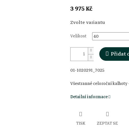
3 975 Kč
Měrná
Zvolte variantu
cena:
Velikost
Přidat 
01-1020291_7025
Všestranné celoroční kalhoty 
Detailní informace
TISK
ZEPTAT SE