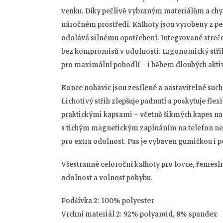
venku. Díky pečlivě vybraným materiálům a chytr
náročném prostředí. Kalhoty jsou vyrobeny z pe
odolává silnému opotřebení. Integrované strečo
bez kompromisů v odolnosti. Ergonomický stři
pro maximální pohodlí – i během dlouhých akti
Konce nohavic jsou zesílené a nastavitelné such
Lichotivý střih zlepšuje padnutí a poskytuje fle
praktickými kapsami – včetně šikmých kapes na 
s tichým magnetickým zapínáním na telefon neb
pro extra odolnost. Pas je vybaven gumičkou i p
Všestranné celoroční kalhoty pro lovce, řemesl
odolnost a volnost pohybu.
Podšívka 2: 100% polyester
Vrchní materiál 2: 92% polyamid, 8% spandex