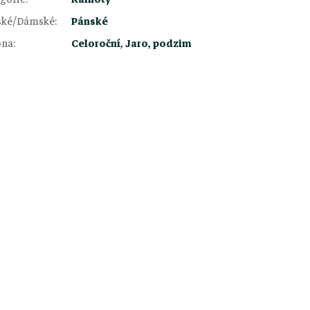
ské/Dámské
:
Pánské
óna
:
Celoroční
,
Jaro, podzim