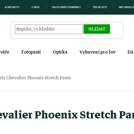
KONTAKTY
O NÁS
OBCHODNÍ PODMÍNKY
VELIKOSTI
INFORMAC
HLEDAT
zvěře
Fotopasti
Optika
Vybavení pro lov
Dá
ty Chevalier Phoenix Stretch Pants
valier Phoenix Stretch Pa