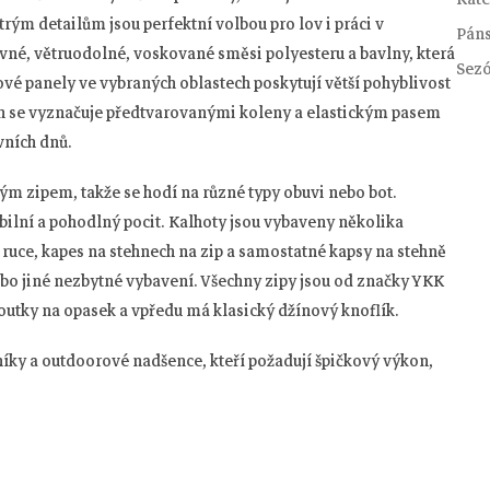
ým detailům jsou perfektní volbou pro lov i práci v
Pán
vné, větruodolné, voskované směsi polyesteru a bavlny, která
Sez
vé panely ve vybraných oblastech poskytují větší pohyblivost
h se vyznačuje předtvarovanými koleny a elastickým pasem
vních dnů.
ým zipem, takže se hodí na různé typy obuvi nebo bot.
xibilní a pohodlný pocit. Kalhoty jsou vybaveny několika
ruce, kapes na stehnech na zip a samostatné kapsy na stehně
o jiné nezbytné vybavení. Všechny zipy jsou od značky YKK
outky na opasek a vpředu má klasický džínový knoflík.
níky a outdoorové nadšence, kteří požadují špičkový výkon,