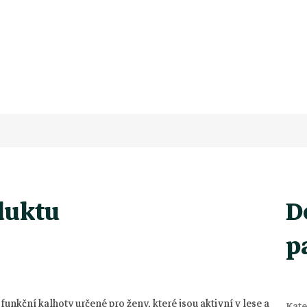
duktu
D
p
unkční kalhoty určené pro ženy, které jsou aktivní v lese a
Kate