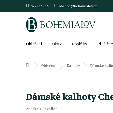
Přejít
327 516 516
obchod@bohemialov.cz
na
obsah
Oblečení
Obuv
Doplňky
Plašiče 
Oblečení
Kalhoty
Dámské kalho
Domů
Dámské kalhoty Che
Značka:
Chevalier