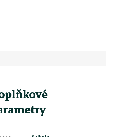
oplňkové
arametry
gorie
:
Kalhoty