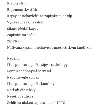
Kladný střih
Ergonomický střih
Kapsy na nohavicích se zapínáním na zip
Výšivka loga Chevalier
Šikmé přední kapsy
Zapínání na sedlo
Zip YKK
Našívaná kapsa na nohavici s magnetickým knoflíkem
Nebělit
Před praním zapněte zipy a suché zipy
Perte s podobnými barvami
Nepoužívejte aviváž
Před praním zapněte knoflíky
Nečistit chemicky
Nesušit v sušičce
Žehlit na nízkou teplotu, max. 110 °C