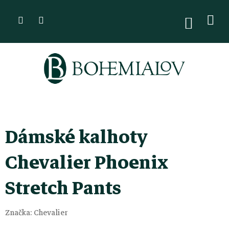
Přejít
na
NÁKUPN
KOŠÍK
obsah
Dámské kalhoty
Chevalier Phoenix
Stretch Pants
Značka:
Chevalier