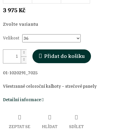
3 975 Kč
Měrná
Zvolte variantu
cena:
Velikost
Přidat do košíku
01-1020291_7025
Všestranné celoroční kalhoty – strečové panely
Detailní informace
ZEPTAT SE
HLÍDAT
SDÍLET