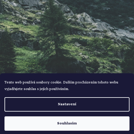
í
Tento web používá soubory cookie. Dalším procházením tohoto webu
vyjadřujete souhlas s jejich používáním.
Vytvořil Shoptet
Nastavení
Copyright 2026
Bohemialov
. Všechna práva vyhrazena.
Souhlasím