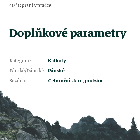
40 °C praní v pračce
Doplňkové parametry
Kategorie
:
Kalhoty
Z
Pánské/Dámské
:
Pánské
Sezóna
:
Celoroční
,
Jaro, podzim
á
p
a
t