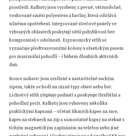
prostředí. Kalhoty jsou vyrobeny z pevné, větruodolné,
voskované směsi polyesteru a bavlny, která odolává
silnému opotřebení. Integrované strečové panely ve
vybraných oblastech poskytují větší pohyblivost bez
kompromisů v odolnosti. Ergonomický střih se
vyznačuje předtvarovanými koleny a elastickým pasem
pro maximální pohodlí – i během dlouhých aktivních
dnů.
Konce nohavic jsou zesílené a nastavitelné suchým
zipem, takže se hodí na různé typy obuvi nebo bot.
Lichotivý střih zlepšuje padnutí a poskytuje flexibilní a
pohodlný pocit. Kalhoty jsou vybaveny několika
praktickými kapsami – včetně šikmých kapes na ruce,
kapes na stehnech na zip a samostatné kapsy na stehně s
tichým magnetickým zapínáním na telefon nebo jiné
nezbytné vybavení. Všechny zipy jsou od značky YKK pro