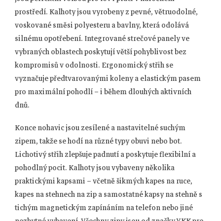
prostředí. Kalhoty jsou vyrobeny z pevné, větruodolné,
voskované směsi polyesteru a bavlny, která odolává
silnému opotřebení. Integrované strečové panely ve
vybraných oblastech poskytují větší pohyblivost bez
kompromisů v odolnosti. Ergonomický střih se
vyznačuje předtvarovanými koleny a elastickým pasem
pro maximální pohodlí – i během dlouhých aktivních
dnů.
Konce nohavic jsou zesílené a nastavitelné suchým
zipem, takže se hodí na různé typy obuvi nebo bot.
Lichotivý střih zlepšuje padnutí a poskytuje flexibilní a
pohodlný pocit. Kalhoty jsou vybaveny několika
praktickými kapsami – včetně šikmých kapes na ruce,
kapes na stehnech na zip a samostatné kapsy na stehně s
tichým magnetickým zapínáním na telefon nebo jiné
nezbytné vybavení. Všechny zipy jsou od značky YKK pro