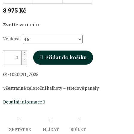
3 975 Kč
Měrná
Zvolte variantu
cena:
Velikost
Přidat do košíku
01-1020291_7025
Všestranné celoroční kalhoty – strečové panely
Detailní informace
ZEPTAT SE
HLÍDAT
SDÍLET