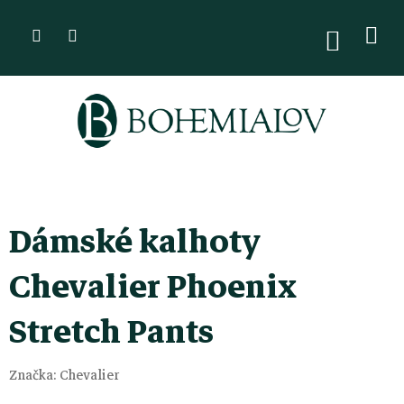
Přejít
na
NÁKUPN
KOŠÍK
obsah
Dámské kalhoty
Chevalier Phoenix
Stretch Pants
Značka:
Chevalier