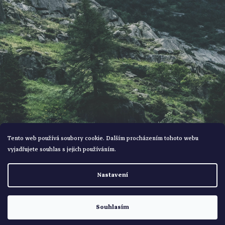
í
Tento web používá soubory cookie. Dalším procházením tohoto webu
vyjadřujete souhlas s jejich používáním.
Vytvořil Shoptet
Nastavení
Copyright 2026
Bohemialov
. Všechna práva vyhrazena.
Souhlasím