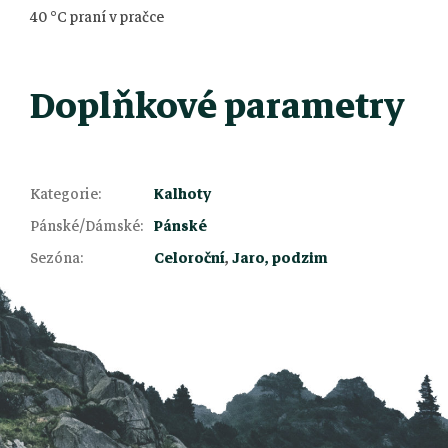
40 °C praní v pračce
Doplňkové parametry
Kategorie
:
Kalhoty
Z
Pánské/Dámské
:
Pánské
Sezóna
:
Celoroční
,
Jaro, podzim
á
p
a
t