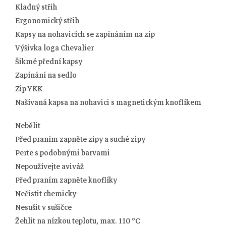
Kladný střih
Ergonomický střih
Kapsy na nohavicích se zapínáním na zip
Výšivka loga Chevalier
Šikmé přední kapsy
Zapínání na sedlo
Zip YKK
Našívaná kapsa na nohavici s magnetickým knoflíkem
Nebělit
Před praním zapněte zipy a suché zipy
Perte s podobnými barvami
Nepoužívejte aviváž
Před praním zapněte knoflíky
Nečistit chemicky
Nesušit v sušičce
Žehlit na nízkou teplotu, max. 110 °C