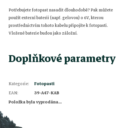
Potřebujete fotopast nasadit dlouhodobě? Pak můžete
použít externí baterii (např. gelovou) o 6V, kterou
prostřednictvím tohoto kabelu připojíte k fotopasti.
Vložené baterie budou jako záložní.
Doplňkové parametry
Kategorie
:
Fotopasti
Z
EAN
:
39-A47-KAB
Položka byla vyprodána…
á
p