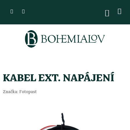
Přejít
na
NÁKUPN
KOŠÍK
obsah
KABEL EXT. NAPÁJENÍ
Značka:
Fotopast