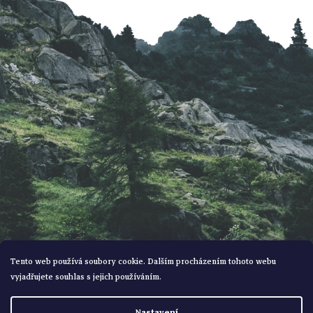
a
t
í
Tento web používá soubory cookie. Dalším procházením tohoto webu
vyjadřujete souhlas s jejich používáním.
Vytvořil Shoptet
Nastavení