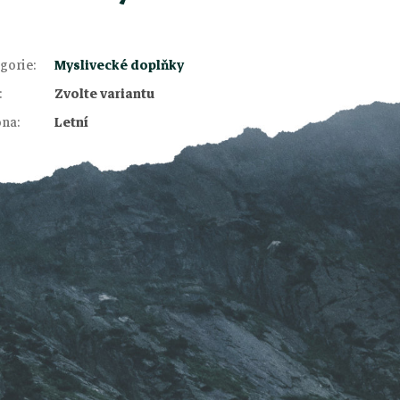
gorie
:
Myslivecké doplňky
:
Zvolte variantu
óna
:
Letní