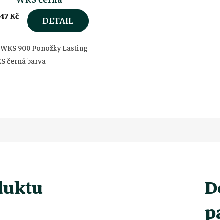
147 Kč
DETAIL
-WKS 900 Ponožky Lasting
S černá barva
duktu
D
p