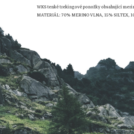
Z
WKS tenké trekingové ponožky obsahující merin
á
MATERIÁL: 70% MERINO VLNA, 15% SILTEX, 
p
a
t
í