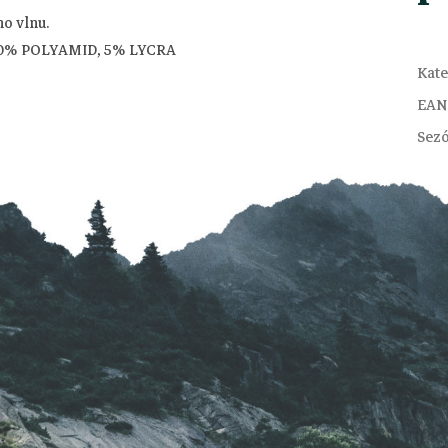
o vlnu.
10% POLYAMID, 5% LYCRA
Kate
EAN
Sez