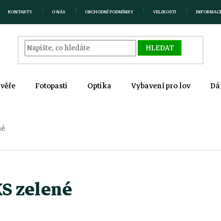
KONTAKTY
O NÁS
OBCHODNÍ PODMÍNKY
VELIKOSTI
INFORMAC
HLEDAT
zvěře
Fotopasti
Optika
Vybavení pro lov
Dá
né
S zelené