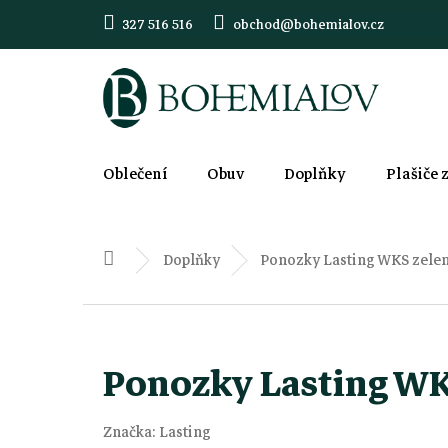
Přejít
327 516 516
obchod@bohemialov.cz
na
obsah
Oblečení
Obuv
Doplňky
Plašiče 
Doplňky
Ponozky Lasting WKS zele
Domů
Ponozky Lasting WK
Značka:
Lasting