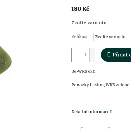
180 Kč
Měrná
Zvolte variantu
cena:
Velikost
Přidat 
06-WKS 620
Ponozky Lasting WKS zelené
Detailní informace