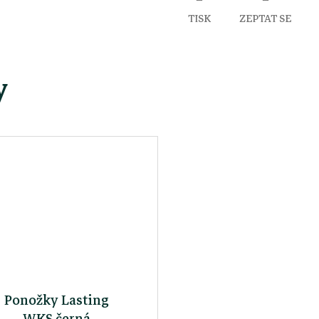
TISK
ZEPTAT SE
y
Ponožky Lasting
WKS černá