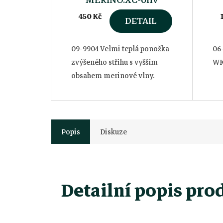
450 Kč
DETAIL
09-9904 Velmi teplá ponožka
06
zvýšeného střihu s vyšším
WK
obsahem merinové vlny.
Popis
Diskuze
Detailní popis pro