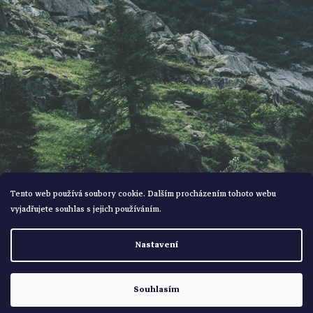
í
Tento web používá soubory cookie. Dalším procházením tohoto webu
vyjadřujete souhlas s jejich používáním.
Vytvořil Shoptet
Nastavení
Copyright 2026
Bohemialov
. Všechna práva vyhrazena.
Souhlasím