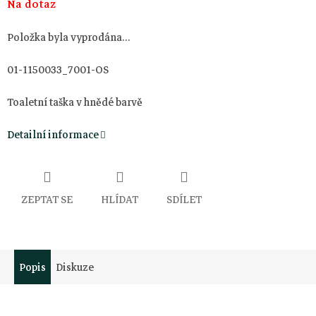
Na dotaz
cena:
Položka byla vyprodána…
01-1150033_7001-OS
Toaletní taška v hnědé barvě
Detailní informace
ZEPTAT SE
HLÍDAT
SDÍLET
Popis
Diskuze