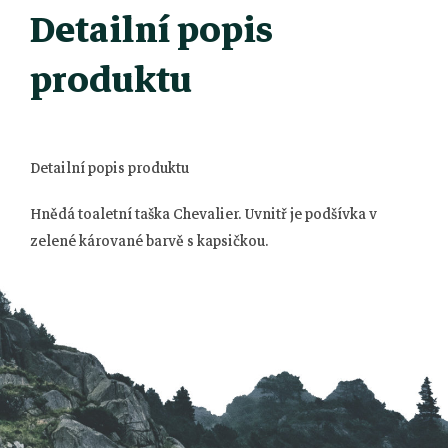
Detailní popis
produktu
Detailní popis produktu
Hnědá toaletní taška Chevalier. Uvnitř je podšívka v
Z
zelené kárované barvě s kapsičkou.
á
p
a
t