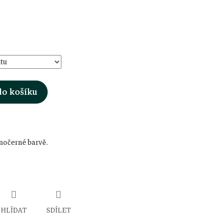
do košíku
enočerné barvě.
HLÍDAT
SDÍLET