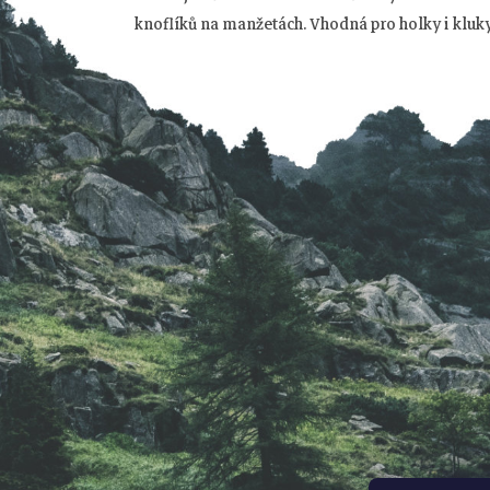
p
knoflíků na manžetách. Vhodná pro holky i kluky
a
t
í