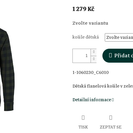
1 279 Kč
Měrná
Zvolte variantu
cena:
košile dětská
Přidat 
1-1060230_C6010
Dětská flanelová košile v zel
Detailní informace
TISK
ZEPTAT SE