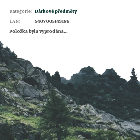
Kategorie
:
Dárkové předměty
Z
EAN
:
5407005143186
Položka byla vyprodána…
á
p
a
t
í