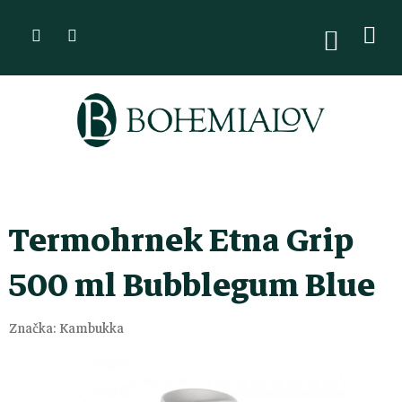
Přejít
na
NÁKUPN
KOŠÍK
obsah
Termohrnek Etna Grip
500 ml Bubblegum Blue
Značka:
Kambukka