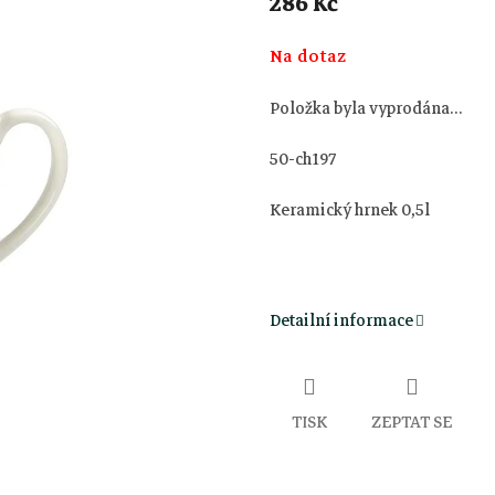
286 Kč
Měrná
Na dotaz
cena:
Položka byla vyprodána…
50-ch197
Keramický hrnek 0,5l
Detailní informace
TISK
ZEPTAT SE