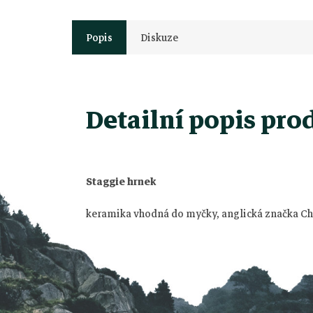
Popis
Diskuze
Detailní popis pro
Z
á
Staggie hrnek
p
keramika vhodná do myčky, anglická značka Chur
a
t