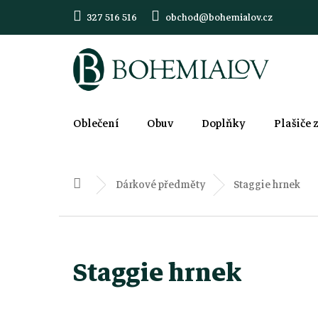
Přejít
327 516 516
obchod@bohemialov.cz
na
obsah
Oblečení
Obuv
Doplňky
Plašiče 
Dárkové předměty
Staggie hrnek
Domů
Staggie hrnek