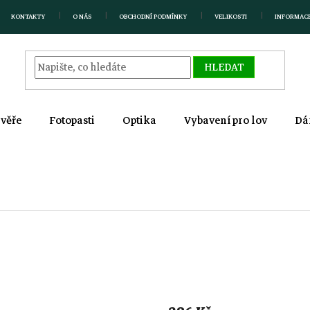
KONTAKTY
O NÁS
OBCHODNÍ PODMÍNKY
VELIKOSTI
INFORMAC
HLEDAT
zvěře
Fotopasti
Optika
Vybavení pro lov
Dá