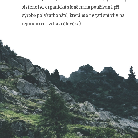
bisfenol A, organická sloučenina používaná při
výrobě polykarbonátů, která má negativní vliv na
Z
reprodukci a zdraví člověka)
á
p
a
t
í