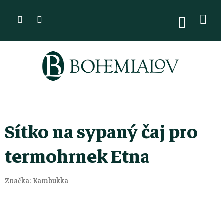
Přejít
na
NÁKUPN
KOŠÍK
obsah
Sítko na sypaný čaj pro
termohrnek Etna
Značka:
Kambukka