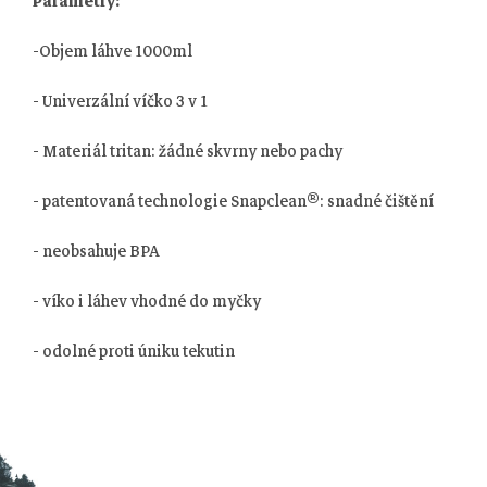
Parametry:
-Objem láhve 1000ml
- Univerzální víčko 3 v 1
- Materiál tritan: žádné skvrny nebo pachy
- patentovaná technologie Snapclean®: snadné čištění
- neobsahuje BPA
- víko i láhev vhodné do myčky
- odolné proti úniku tekutin
Z
á