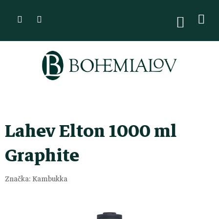
Přejít
na
NÁKUPN
KOŠÍK
obsah
Lahev Elton 1000 ml
Graphite
Značka:
Kambukka