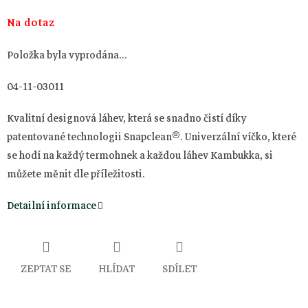
Měrná
Na dotaz
cena:
Položka byla vyprodána…
04-11-03011
Kvalitní designová láhev, která se snadno čistí díky
patentované technologii Snapclean®. Univerzální víčko, které
se hodí na každý termohnek a každou láhev Kambukka, si
můžete měnit dle příležitosti.
Detailní informace
ZEPTAT SE
HLÍDAT
SDÍLET