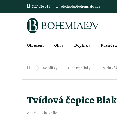
Přejít
327 516 516
obchod@bohemialov.cz
na
obsah
Oblečení
Obuv
Doplňky
Plašiče 
Doplňky
Čepice a šály
Tvídová 
Domů
Tvídová čepice Bla
Značka:
Chevalier