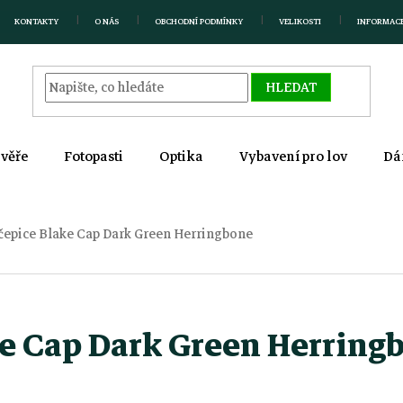
KONTAKTY
O NÁS
OBCHODNÍ PODMÍNKY
VELIKOSTI
INFORMAC
HLEDAT
zvěře
Fotopasti
Optika
Vybavení pro lov
Dá
čepice Blake Cap Dark Green Herringbone
ke Cap Dark Green Herring