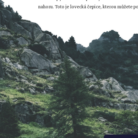
p
nahoru. Toto je lovecká čepice, kterou můžete p
a
t
í