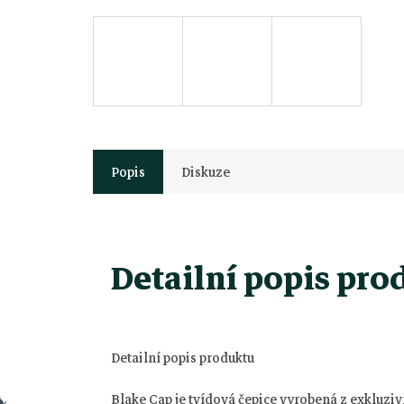
Popis
Diskuze
Detailní popis pro
Z
á
Detailní popis produktu
Blake Cap je tvídová čepice vyrobená z exkluzivn