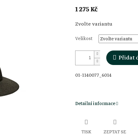
1 275 Kč
Měrná
Zvolte variantu
cena:
Velikost
Přidat 
01-1140077_6014
Detailní informace
TISK
ZEPTAT SE