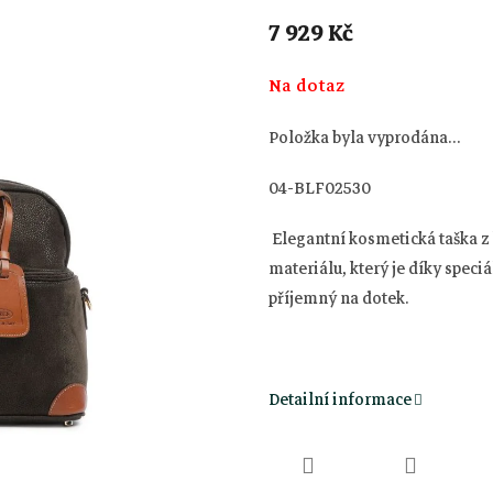
7 929 Kč
Měrná
Na dotaz
cena:
Položka byla vyprodána…
04-BLF02530
Elegantní kosmetická taška z
materiálu, který je díky spec
příjemný na dotek.
Detailní informace