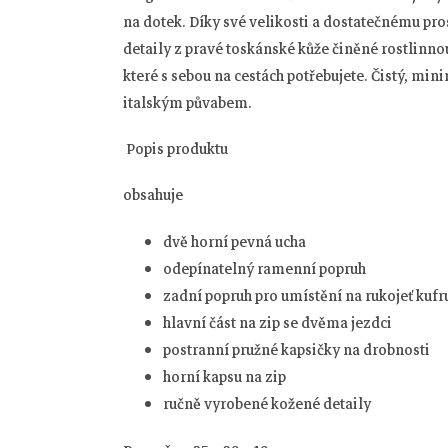
na dotek. Díky své velikosti a dostatečnému pro
detaily z pravé toskánské kůže činěné rostlinnou
které s sebou na cestách potřebujete. Čistý, mini
italským půvabem.
Popis produktu
obsahuje
dvě horní pevná ucha
odepínatelný ramenní popruh
zadní popruh pro umístění na rukojeť kufr
hlavní část na zip se dvěma jezdci
postranní pružné kapsičky na drobnosti
horní kapsu na zip
ručně vyrobené kožené detaily
Z