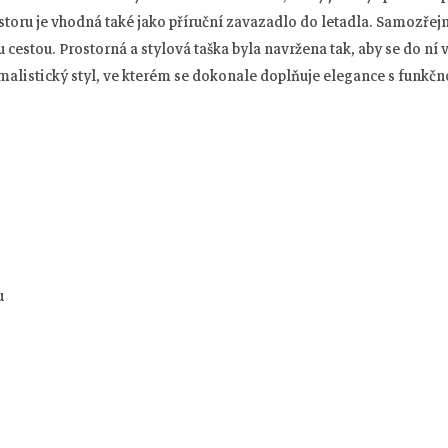
storu je vhodná také jako příruční zavazadlo do letadla. Samozřej
 cestou. Prostorná a stylová taška byla navržena tak, aby se do ní 
malistický styl, ve kterém se dokonale doplňuje elegance s funkčnos
u