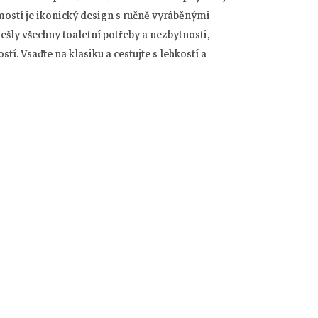
mostí je ikonický design s ručně vyráběnými
vešly všechny toaletní potřeby a nezbytnosti,
tí. Vsaďte na klasiku a cestujte s lehkostí a