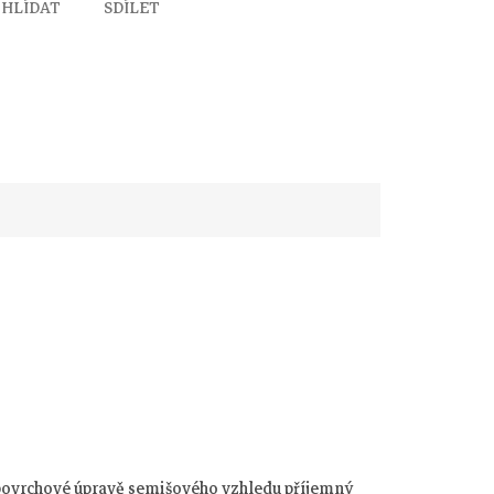
HLÍDAT
SDÍLET
í povrchové úpravě semišového vzhledu příjemný