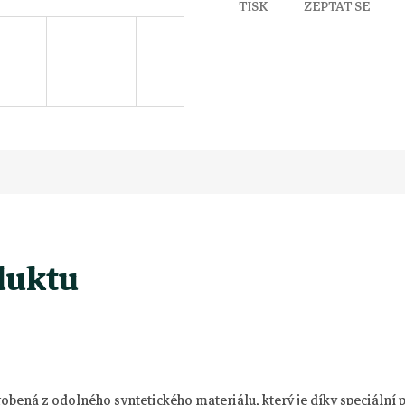
TISK
ZEPTAT SE
duktu
robená z odolného syntetického materiálu, který je díky speciáln